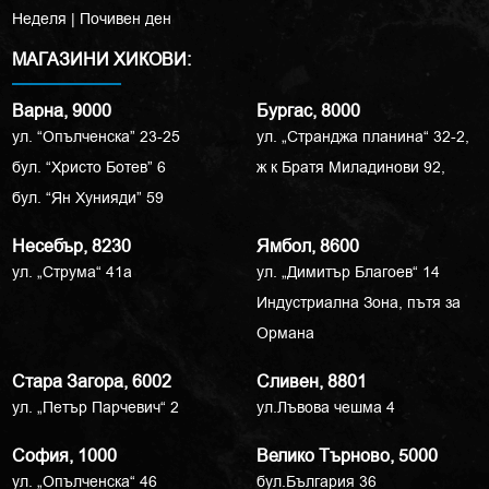
Неделя | Почивен ден
МАГАЗИНИ ХИКОВИ:
Варна, 9000
Бургас, 8000
ул. “Опълченска” 23-25
ул. „Странджа планина“ 32-2,
бул. “Христо Ботев” 6
ж к Братя Миладинови 92,
бул. “Ян Хунияди” 59
Несебър, 8230
Ямбол, 8600
ул. „Струма“ 41a
ул. „Димитър Благоев“ 14
Индустриална Зона, пътя за
Ормана
Стара Загора, 6002
Сливен, 8801
ул. „Петър Парчевич“ 2
ул.Лъвова чешма 4
София, 1000
Велико Търново, 5000
ул. „Опълченска“ 46
бул.България 36