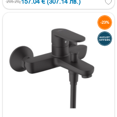
157.04 €
(307.14 лв.)
205.20
€
-23%