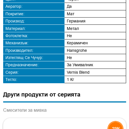
Аератор:
Да
Покритие:
Мат
Произход:
Германия
Материал:
Метал
Фотоклетка:
Не
Механизъм:
Керамичен
Производител:
Hansgrohe
Изтеглящ Се Чучур:
Не
Предназначение:
За Умивалник
Серия:
Vernis Blend
Тегло:
1 Кг
Други продукти от серията
Смесители за мивка
-23%