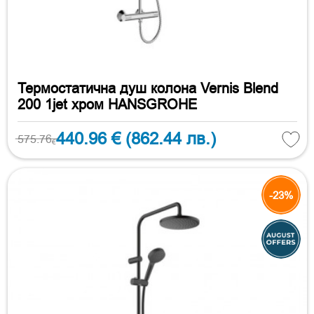
Термостатична душ колона Vernis Blend
200 1jet хром HANSGROHE
440.96 €
(862.44 лв.)
575.76
€
-23%