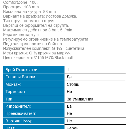
ComfortZone: 100.
Проекция: 108 mm.
Височина на чучура: 88 mm.
Вариант на дръжката: лостова дръжка.
Тип струя: нормална струя.
Въртящ се оформител на струята.
Максимален дебит при 3 bar: 5 l/min.
Керамичен картуш.
Регулируемо ограничение на температурата.
Подходящ за проточен бойлер.
Изпусквателен комплект: G 1¼ - синтетика.
Меки връзки: G ⅜ връзки за маркуч.
Цвят: черен мат/71551670/Black matt
Брой Ръкохватки:
1
Гъвкави Връзки:
Да
Монтаж:
Стоящ
Термостат:
Не
Тип:
За Умивалник
Изпразнител:
Да
Превключвател:
Не
Въртящ Чучур:
Не
Цвят:
Черен