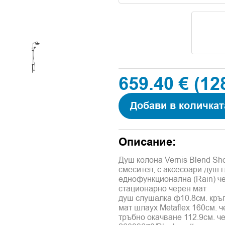
659.40 €
(12
Добави в количкат
Описание:
Душ колона Vernis Blend Sh
смесител, с аксесоари душ г
еднофункционална (Rain) че
стационарно черен мат
душ слушалка ф10.8см. кръг
мат шлаух Metaflex 160см. 
тръбно окачване 112.9см. ч