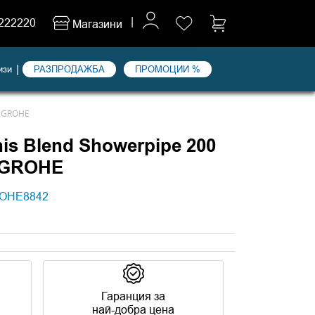
|
222220
Магазини
|
изи
РАЗПРОДАЖБА
ПРОМОЦИИ %
SGROHE
is Blend Showerpipe 200
SGROHE
OHE8842
Гаранция за
най-добра цена