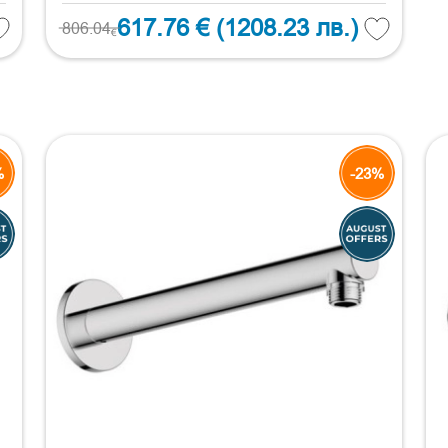
617.76 €
(1208.23 лв.)
806.04
€
%
-23%