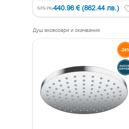
440.96 €
(862.44 лв.)
575.76
€
Душ аксесоари и окачвания
-24