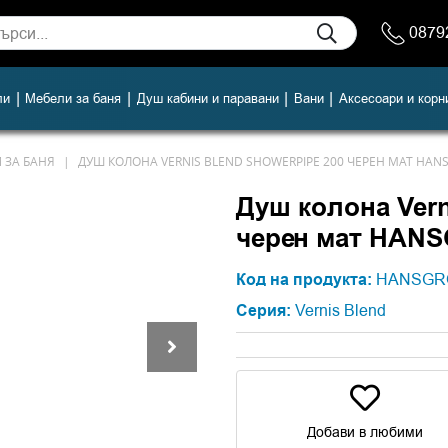
0879
|
|
|
|
ли
Мебели за баня
Душ кабини и паравани
Вани
Аксесоари и корн
 ЗА БАНЯ
ДУШ КОЛОНА VERNIS BLEND SHOWERPIPE 200 ЧЕРЕН МАТ HAN
Душ колона Vern
черен мат HAN
Код на продукта:
HANSGR
Серия:
Vernis Blend
Добави в любими