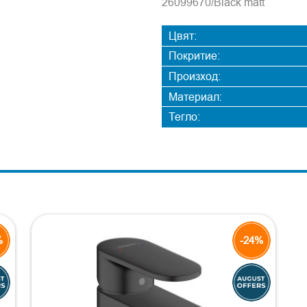
26099670/Black matt
Цвят:
Покритие:
Произход:
Материал:
Тегло:
%
-24%