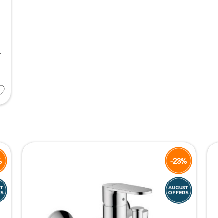
т
%
-23%