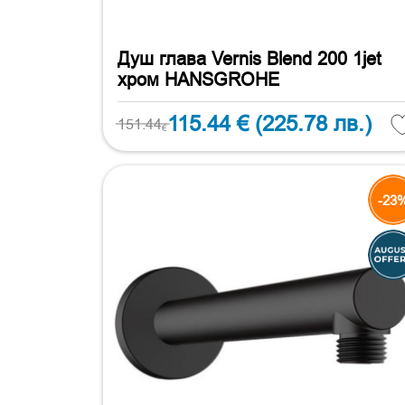
Душ глава Vernis Blend 200 1jet
хром HANSGROHE
115.44 €
(225.78 лв.)
151.44
€
-23