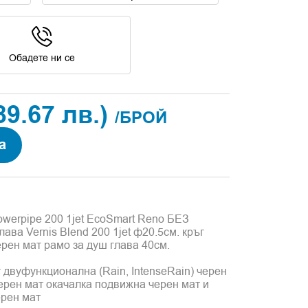
Обадете ни се
89.67 лв.)
/БРОЙ
а
owerpipe 200 1jet EcoSmart Reno БЕЗ
лава Vernis Blend 200 1jet ф20.5см. кръг
рен мат рамо за душ глава 40см.
 двуфункционална (Rain, IntenseRain) черен
черен мат окачалка подвижна черен мат и
ерен мат