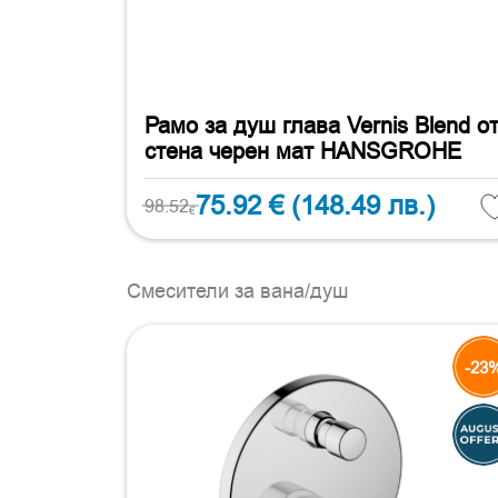
Рамо за душ глава Vernis Blend о
стена черен мат HANSGROHE
75.92 €
(148.49 лв.)
98.52
€
Смесители за вана/душ
-23