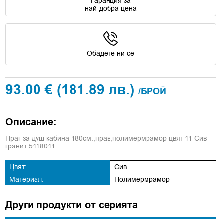
Гаранция за
най-добра цена
Обадете ни се
93.00 €
(181.89 лв.)
/БРОЙ
Описание:
Праг за душ кабина 180см.,прав,полимермрамор цвят 11 Сив
гранит 5118011
Цвят:
Сив
Материал:
Полимермрамор
Други продукти от серията