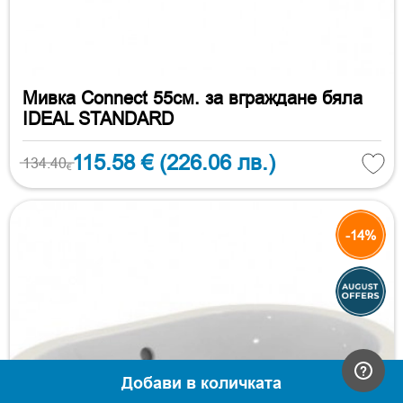
Мивка Connect 55см. за вграждане бяла
IDEAL STANDARD
115.58 €
(226.06 лв.)
134.40
€
-14%
Добави в количката