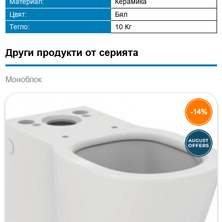
Материал:
Керамика
Цвят:
Бял
Тегло:
10 Кг
Други продукти от серията
Моноблок
-14%