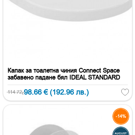
Капак за тоалетна чиния Connect Space
забавено падане бял IDEAL STANDARD
98.66 €
(192.96 лв.)
114.72
€
-14%