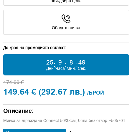
най-добра цена
Обадете ни се
До края на промоцията остават:
25
9
8
47
:
:
:
Дни
Часа
Мин.
Сек.
174.00 €
149.64 €
(292.67 лв.)
/БРОЙ
Описание:
Мивка за вграждане Connect 50/38см, бяла без отвор E505701