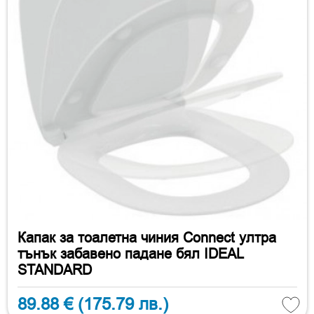
Капак за тоалетна чиния Connect ултра
тънък забавено падане бял IDEAL
STANDARD
89.88 €
(175.79 лв.)