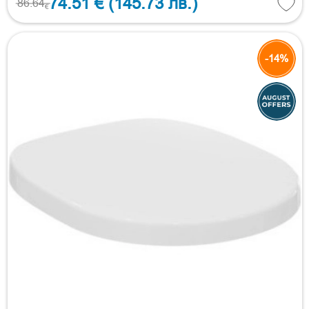
74.51 €
(145.73 лв.)
86.64
€
-14%