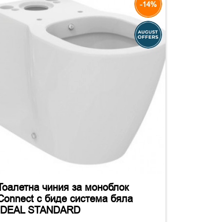
-14%
Тоалетна чиния за моноблок
Connect с биде система бяла
IDEAL STANDARD