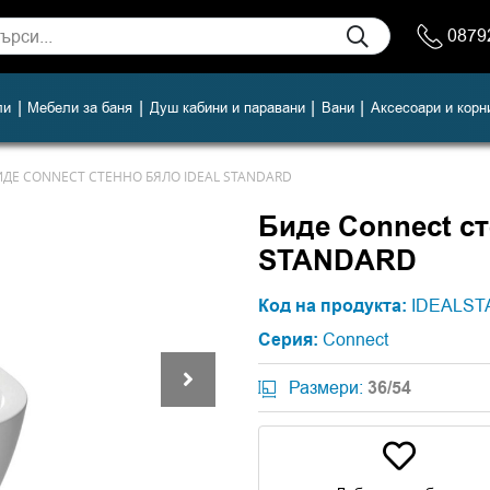
0879
|
|
|
|
ли
Мебели за баня
Душ кабини и паравани
Вани
Аксесоари и корн
ИДЕ CONNECT СТЕННО БЯЛО IDEAL STANDARD
Биде Connect с
STANDARD
-14%
Код на продукта:
IDEALST
Серия:
Connect
Размери:
36/54