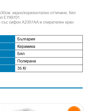
h30см. задно/хоризонтално оттичане, бял
ел E799701
е със сифон A2307AA и спирателен кран
България
Керамика
Бял
Полирана
35 Кг