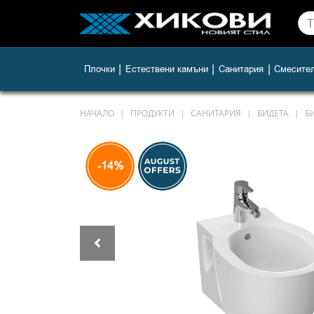
|
|
|
Плочки
Естествени камъни
Санитария
Смесите
НАЧАЛО
ПРОДУКТИ
САНИТАРИЯ
БИДЕТА
Б
-14%