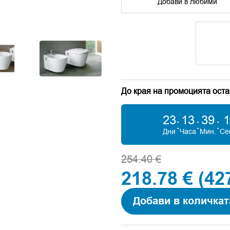
Добави в любими
До края на промоцията оста
23
13
39
0
:
:
:
Дни
Часа
Мин.
Се
254.40 €
218.78 €
(42
Добави в количкат