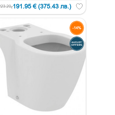
191.95 €
(375.43 лв.)
223.20
€
-14%