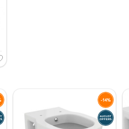
%
-14%