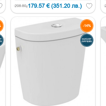
179.57 €
(351.20 лв.)
208.80
€
%
-14%