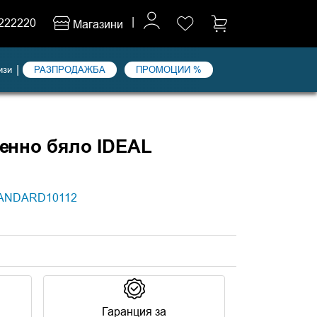
|
222220
Магазини
|
изи
РАЗПРОДАЖБА
ПРОМОЦИИ %
тенно бяло IDEAL
-14%
ANDARD10112
Гаранция за