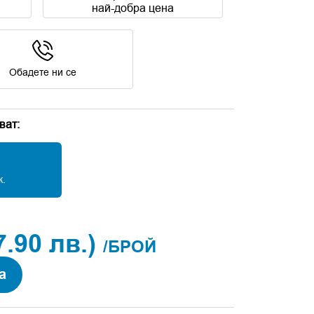
най-добра цена
Обадете ни се
ват:
к.
7.90 лв.)
/БРОЙ
а