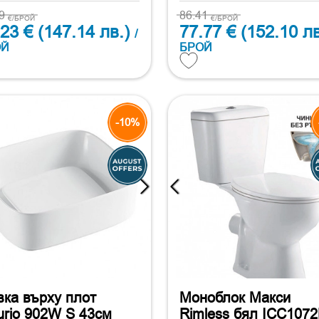
59
86.41
€/БРОЙ
€/БРОЙ
.23 €
(147.14 лв.)
77.77 €
(152.10 лв
/
ОЙ
БРОЙ
-10%
ка върху плот
Моноблок Макси
rio 902W S 43см
Rimless бял ICC107