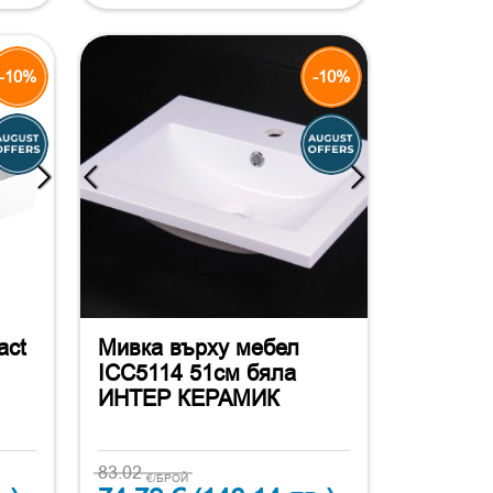
-10%
-10%
act
Мивка върху мебел
ICC5114 51см бяла
ИНТЕР КЕРАМИК
83.02
€/БРОЙ