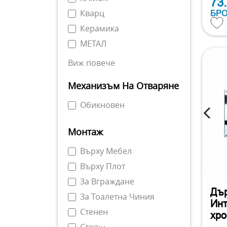
73
Кварц
БР
Керамика
МЕТАЛ
Виж повече
Механизъм На Отваряне
Обикновен
Монтаж
Върху Мебел
Върху Плот
За Вграждане
Дър
За Тоалетна Чиния
Инт
Стенен
хр
Стоящ