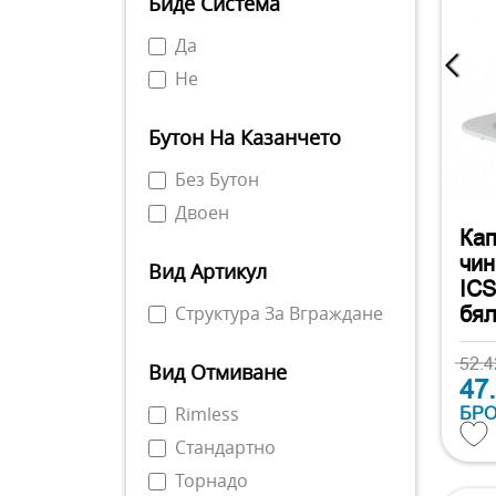
Биде Система
Да
Не
Бутон На Казанчето
Без Бутон
Двоен
Кап
чин
Вид Артикул
ICS
бя
Структура За Вграждане
52.
Вид Отмиване
47
БР
Rimless
Стандартно
Торнадо