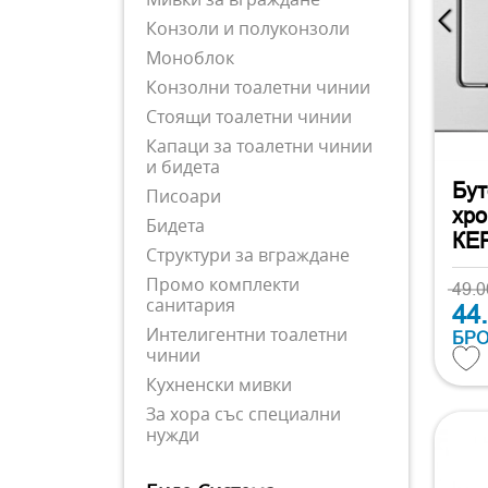
Конзоли и полуконзоли
Моноблок
Конзолни тоалетни чинии
Стоящи тоалетни чинии
Капаци за тоалетни чинии
и бидета
Бут
Писоари
хр
Бидета
КЕ
Структури за вграждане
Промо комплекти
49.
санитария
44
Интелигентни тоалетни
БР
чинии
Кухненски мивки
За хора със специални
нужди