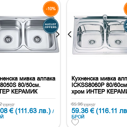
-10%
ненска мивка алпака
Кухненска мивка ал
8050S 80/50см.
ICKSS8060P 80/60см
ТЕР КЕРАМИК
хром ИНТЕР КЕРАМ
42
65.96
€/БРОЙ
€/БРОЙ
.08 €
(111.63 лв.)
59.36 €
(116.11 лв
/
ОЙ
БРОЙ