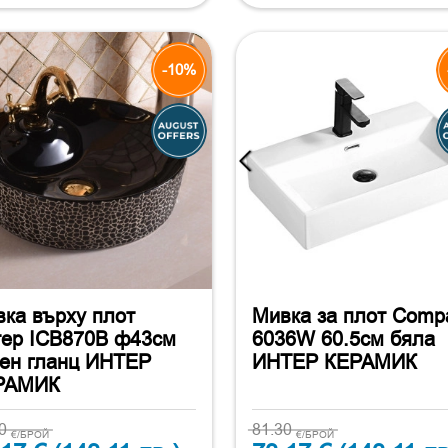
-10%
ка върху плот
Мивка за плот Comp
ер ICB870B ф43см
6036W 60.5см бяла
ен гланц ИНТЕР
ИНТЕР КЕРАМИК
РАМИК
30
81.30
€/БРОЙ
€/БРОЙ