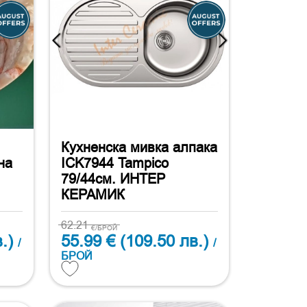
Кухненска мивка алпака
на
ICK7944 Tampico
79/44см. ИНТЕР
КЕРАМИК
62.21
€/БРОЙ
.)
55.99 €
(109.50 лв.)
/
/
БРОЙ