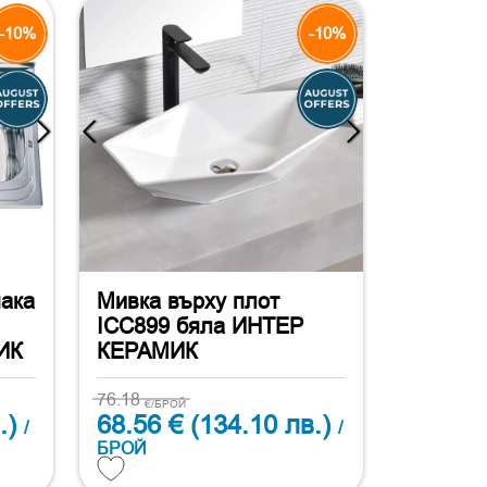
-10%
-10%
пака
Мивка върху плот
ICC899 бяла ИНТЕР
ИК
КЕРАМИК
76.18
€/БРОЙ
.)
68.56 €
(134.10 лв.)
/
/
БРОЙ