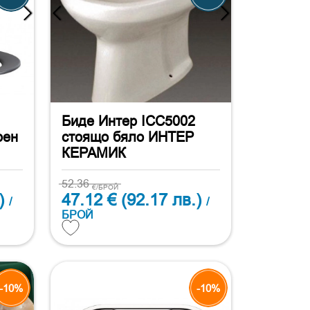
Биде Интер ICC5002
рен
стоящо бяло ИНТЕР
КЕРАМИК
52.36
€/БРОЙ
)
47.12 €
(92.17 лв.)
/
/
БРОЙ
-10%
-10%