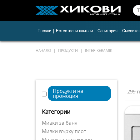
|
|
|
Плочки
Естествени камъни
Санитария
Смесите
НАЧАЛО
ПРОДУКТИ
INTER-KERAMIK
Продукти на
299 
промоция
Категории
Мивки за баня
Мивки върху плот
Мивки за вграждане