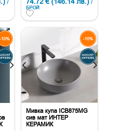
.)
74.72 €
(146.14 лв.)
/
/
БРОЙ
-10%
-10%
Мивка купа ICB875MG
ов
сив мат ИНТЕР
К
КЕРАМИК