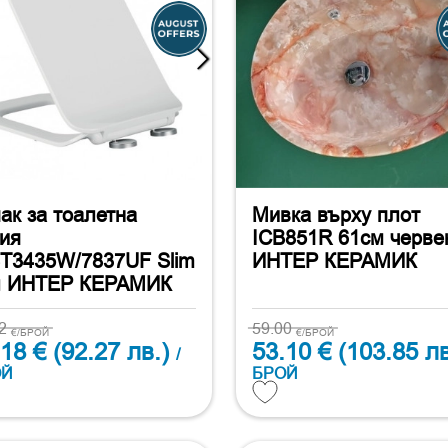
ак за тоалетна
Мивка върху плот
ия
ICB851R 61см черве
T3435W/7837UF Slim
ИНТЕР КЕРАМИК
л ИНТЕР КЕРАМИК
42
59.00
€/БРОЙ
€/БРОЙ
.18 €
(92.27 лв.)
53.10 €
(103.85 лв
/
ОЙ
БРОЙ