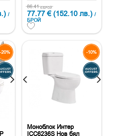
86.41
€/БРОЙ
.)
77.77 €
(152.10 лв.)
/
/
БРОЙ
-20%
-10%
Моноблок Интер
2P
ICC6236S Нов бял