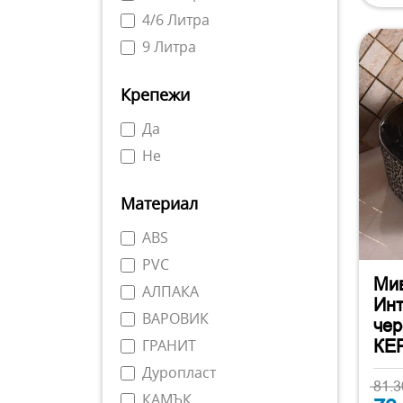
4/6 Литра
9 Литра
Крепежи
Да
Не
Материал
ABS
PVC
Мив
АЛПАКА
Инт
ВАРОВИК
чер
КЕ
ГРАНИТ
Дуропласт
81.
КАМЪК