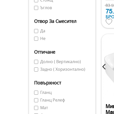
83.
Ъглов
75
БР
Отвор За Смесител
Да
Не
Оттичане
Долно ( Вертикално)
Задно ( Хоризонтално)
Повърхност
Гланц
Гланц Релеф
Мив
Мат
Mau