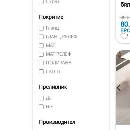
Сатен
бя
Покритие
89.
80
Гланц
БР
ГЛАНЦ РЕЛЕФ
МАТ
МАТ РЕЛЕФ
ПОЛИРАНА
САТЕН
Преливник
Да
Не
Производител