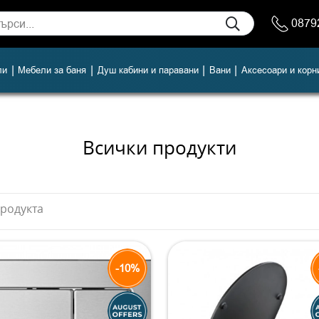
0879
|
|
|
|
ли
Мебели за баня
Душ кабини и паравани
Вани
Аксесоари и корн
Всички продукти
продукта
-10%