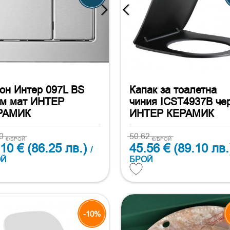
он Интер 097L BS
Капак за тоалетна
ом мат ИНТЕР
чиния ICST4937B че
РАМИК
ИНТЕР КЕРАМИК
00
50.62
€/БРОЙ
€/БРОЙ
.10 €
(86.25 лв.)
45.56 €
(89.10 лв.
/
ОЙ
БРОЙ
-10%