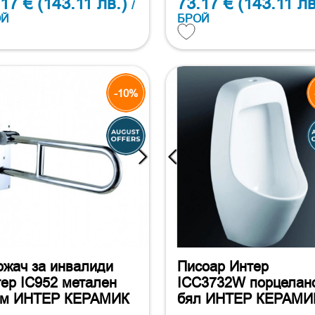
.17 €
(143.11 лв.)
73.17 €
(143.11 лв
/
ОЙ
БРОЙ
-10%
жач за инвалиди
Писоар Интер
ер IC952 метален
ICC3732W порцелан
ом ИНТЕР КЕРАМИК
бял ИНТЕР КЕРАМИ