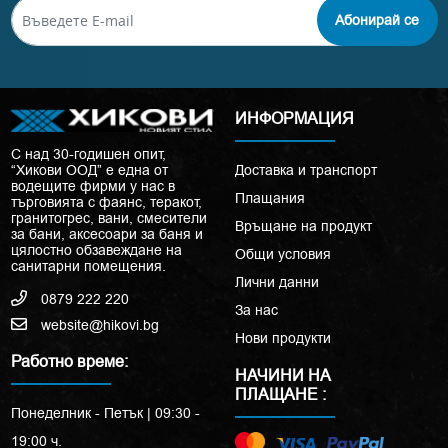
Абонирай се
ИНФОРМАЦИЯ
С над 30-годишен опит,
“Хикови ООД” е една от
Доставка и транспорт
водещите фирми у нас в
Плащания
търговията с фаянс, теракот,
гранитогрес, вани, смесители
Връщане на продукт
за бани, аксесоари за баня и
цялостно обзавеждане на
Общи условия
санитарни помещения.
Лични данни
0879 222 220
За нас
website@hikovi.bg
Нови продукти
Работно време:
НАЧИНИ НА
ПЛАЩАНЕ :
Понеделник - Петък | 09:30 -
19:00 ч.