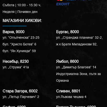
Събота | 10:00 - 15:30 ч.
Неделя | Почивен ден
МАГАЗИНИ ХИКОВИ:
Варна, 9000
Бургас, 8000
ул. “Опълченска” 23-25
ул. „Странджа планина“ 32-2,
бул. “Христо Ботев” 6
ж к Братя Миладинови 92,
бул. “Ян Хунияди” 59
Несебър, 8230
Ямбол, 8600
ул. „Струма“ 41a
ул. „Димитър Благоев“ 14
Индустриална Зона, пътя за
Ормана
Стара Загора, 6002
Сливен, 8801
ул. „Петър Парчевич“ 2
ул.Лъвова чешма 4