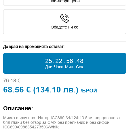
най-добра цена
Обадете ни се
До края на промоцията остават:
25
22
56
48
:
:
:
Дни
Часа
Мин.
Сек.
76.18 €
68.56 €
(134.10 лв.)
/БРОЙ
Описание:
Мивка върху плот Интер ICC899 64/42/h13.5см. порцеланова
бял гланц без отвор за СМУ без преливник и без сифон
ICC899/6988354273506/White