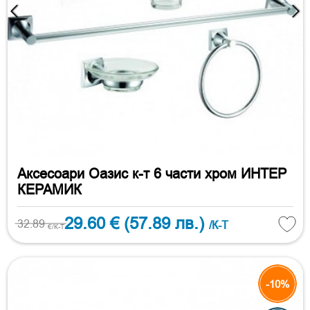
Аксесоари Оазис к-т 6 части хром ИНТЕР
КЕРАМИК
29.60 €
(57.89 лв.)
32.89
/К-Т
€/К-Т
-10%