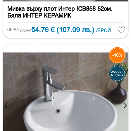
Мивка върху плот Интер ICB858 52см.
Бяла ИНТЕР КЕРАМИК
54.76 €
(107.09 лв.)
60.84
/БРОЙ
€/БРОЙ
-10%