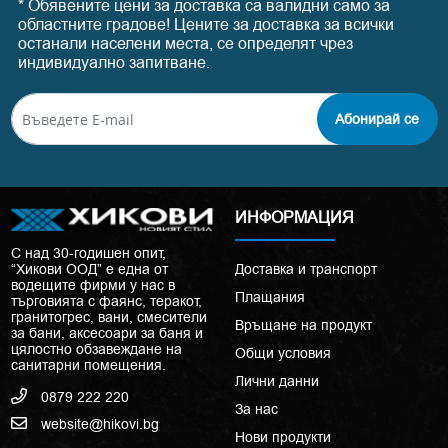
* Обявените цени за доставка са валидни само за
областните градове! Цените за доставка за всички
останали населени места, се определят чрез
индивидуално запитване.
Абонирай се
ИНФОРМАЦИЯ
С над 30-годишен опит,
“Хикови ООД” е една от
Доставка и транспорт
водещите фирми у нас в
Плащания
търговията с фаянс, теракот,
гранитогрес, вани, смесители
Връщане на продукт
за бани, аксесоари за баня и
цялостно обзавеждане на
Общи условия
санитарни помещения.
Лични данни
0879 222 220
За нас
website@hikovi.bg
Нови продукти