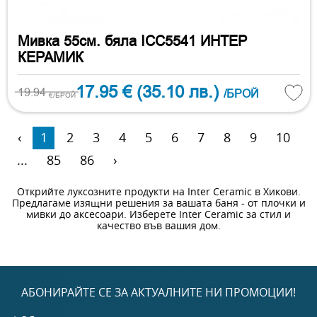
Мивка 55см. бяла ICC5541 ИНТЕР
КЕРАМИК
17.95 €
(35.10 лв.)
19.94
/БРОЙ
€/БРОЙ
‹
1
2
3
4
5
6
7
8
9
10
...
85
86
›
Открийте луксозните продукти на Inter Ceramic в Хикови.
Предлагаме изящни решения за вашата баня - от плочки и
мивки до аксесоари. Изберете Inter Ceramic за стил и
качество във вашия дом.
АБОНИРАЙТЕ СЕ ЗА АКТУАЛНИТЕ НИ ПРОМОЦИИ!