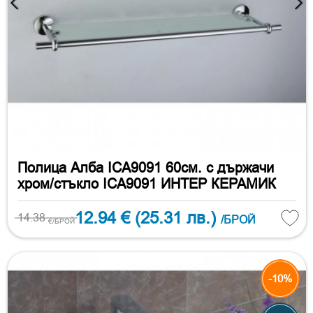
Полица Алба ICA9091 60см. с държачи
хром/стъкло ICA9091 ИНТЕР КЕРАМИК
12.94 €
(25.31 лв.)
14.38
/БРОЙ
€/БРОЙ
-10%