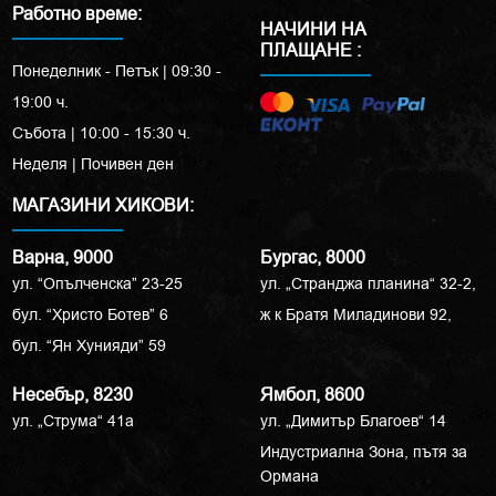
Работно време:
НАЧИНИ НА
ПЛАЩАНЕ :
Понеделник - Петък | 09:30 -
19:00 ч.
Събота | 10:00 - 15:30 ч.
Неделя | Почивен ден
МАГАЗИНИ ХИКОВИ:
Варна, 9000
Бургас, 8000
ул. “Опълченска” 23-25
ул. „Странджа планина“ 32-2,
бул. “Христо Ботев” 6
ж к Братя Миладинови 92,
бул. “Ян Хунияди” 59
Несебър, 8230
Ямбол, 8600
ул. „Струма“ 41a
ул. „Димитър Благоев“ 14
Индустриална Зона, пътя за
Ормана