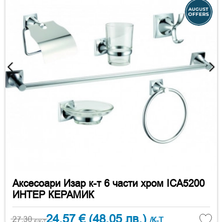
Аксесоари Изар к-т 6 части хром ICA5200
ИНТЕР КЕРАМИК
24.57 €
(48.05 лв.)
27.30
/К-Т
€/К-Т