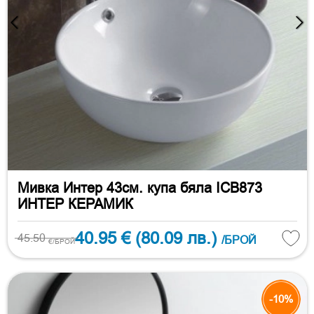
Мивка Интер 43см. купа бяла ICB873
ИНТЕР КЕРАМИК
40.95 €
(80.09 лв.)
45.50
/БРОЙ
€/БРОЙ
-10%