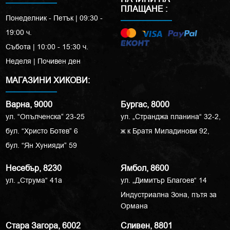
ПЛАЩАНЕ :
Понеделник - Петък | 09:30 -
19:00 ч.
Събота | 10:00 - 15:30 ч.
Неделя | Почивен ден
МАГАЗИНИ ХИКОВИ:
Варна, 9000
Бургас, 8000
ул. “Опълченска” 23-25
ул. „Странджа планина“ 32-2,
бул. “Христо Ботев” 6
ж к Братя Миладинови 92,
бул. “Ян Хунияди” 59
Несебър, 8230
Ямбол, 8600
ул. „Струма“ 41a
ул. „Димитър Благоев“ 14
Индустриална Зона, пътя за
Ормана
Стара Загора, 6002
Сливен, 8801