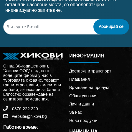
останали населени места, се определят чрез
индивидуално запитване.
Абонирай се
ИНФОРМАЦИЯ
С над 30-годишен опит,
“Хикови ООД” е една от
Доставка и транспорт
водещите фирми у нас в
Плащания
търговията с фаянс, теракот,
гранитогрес, вани, смесители
Връщане на продукт
за бани, аксесоари за баня и
цялостно обзавеждане на
Общи условия
санитарни помещения.
Лични данни
0879 222 220
За нас
website@hikovi.bg
Нови продукти
Работно време:
НАЧИНИ НА