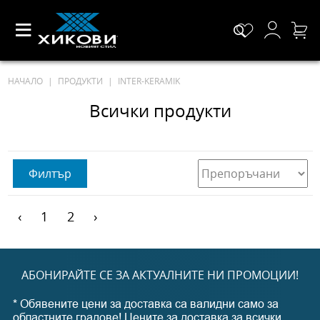
НАЧАЛО
ПРОДУКТИ
INTER-KERAMIK
Всички продукти
Филтър
‹
1
2
›
АБОНИРАЙТЕ СЕ ЗА АКТУАЛНИТЕ НИ ПРОМОЦИИ!
* Обявените цени за доставка са валидни само за
областните градове! Цените за доставка за всички