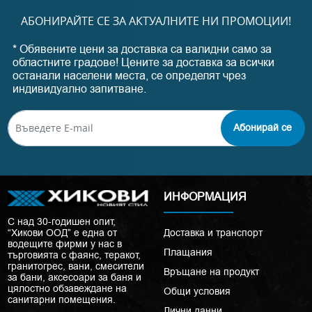
АБОНИРАЙТЕ СЕ ЗА АКТУАЛНИТЕ НИ ПРОМОЦИИ!
* Обявените цени за доставка са валидни само за
областните градове! Цените за доставка за всички
останали населени места, се определят чрез
индивидуално запитване.
Абонирай се
ИНФОРМАЦИЯ
С над 30-годишен опит,
“Хикови ООД” е една от
Доставка и транспорт
водещите фирми у нас в
Плащания
търговията с фаянс, теракот,
гранитогрес, вани, смесители
Връщане на продукт
за бани, аксесоари за баня и
цялостно обзавеждане на
Общи условия
санитарни помещения.
Лични данни