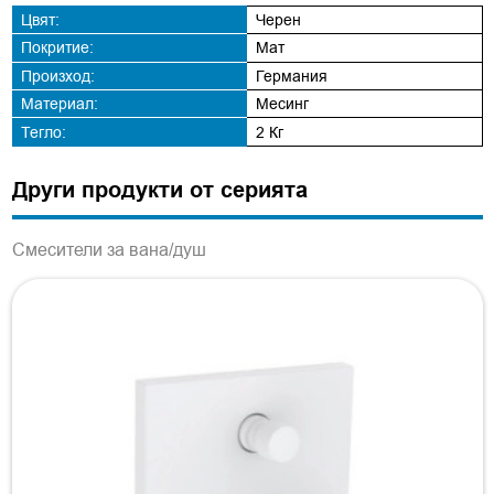
Цвят:
Черен
Покритие:
Мат
Произход:
Германия
Материал:
Месинг
Тегло:
2 Кг
Други продукти от серията
Смесители за вана/душ