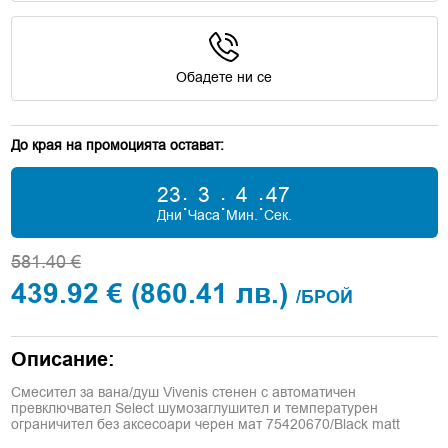
Обадете ни се
До края на промоцията остават:
23
3
4
46
:
:
:
Дни
Часа
Мин.
Сек.
581.40 €
439.92 €
(860.41 лв.)
/БРОЙ
Описание:
Смесител за вана/душ Vivenis стенен с автоматичен
превключвател Select шумозаглушител и температурен
ограничител без аксесоари черен мат 75420670/Black matt