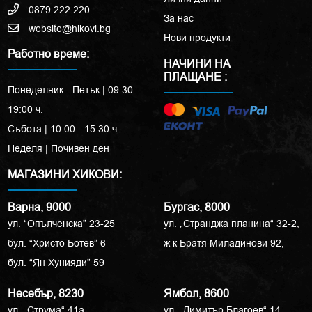
0879 222 220
За нас
website@hikovi.bg
Нови продукти
Работно време:
НАЧИНИ НА
ПЛАЩАНЕ :
Понеделник - Петък | 09:30 -
19:00 ч.
Събота | 10:00 - 15:30 ч.
Неделя | Почивен ден
МАГАЗИНИ ХИКОВИ:
Варна, 9000
Бургас, 8000
ул. “Опълченска” 23-25
ул. „Странджа планина“ 32-2,
бул. “Христо Ботев” 6
ж к Братя Миладинови 92,
бул. “Ян Хунияди” 59
Несебър, 8230
Ямбол, 8600
ул. „Струма“ 41a
ул. „Димитър Благоев“ 14