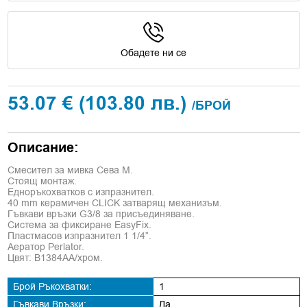
Обадете ни се
53.07 €
(103.80 лв.)
/БРОЙ
Описание:
Смесител за мивка Сева М.
Стоящ монтаж.
Едноръкохватков с изпразнител.
40 mm керамичен CLICK затварящ механизъм.
Гъвкави връзки G3/8 за присъединяване.
Система за фиксиране EasyFix.
Пластмасов изпразнител 1 1/4”.
Аератор Perlator.
Цвят: В1384АА/хром.
Брой Ръкохватки:
1
Гъвкави Връзки:
Да