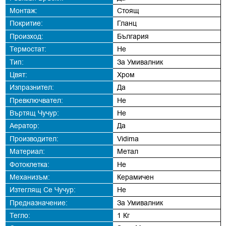
Монтаж:
Стоящ
Покритие:
Гланц
Произход:
България
Термостат:
Не
Тип:
За Умивалник
Цвят:
Хром
Изпразнител:
Да
Превключвател:
Не
Въртящ Чучур:
Не
Аератор:
Да
Производител:
Vidima
Материал:
Метал
Фотоклетка:
Не
Механизъм:
Керамичен
Изтеглящ Се Чучур:
Не
Предназначение:
За Умивалник
Тегло:
1 Кг