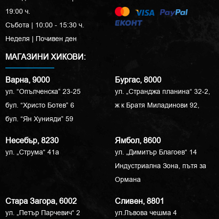
19:00 ч.
Събота | 10:00 - 15:30 ч.
Неделя | Почивен ден
МАГАЗИНИ ХИКОВИ:
Варна, 9000
Бургас, 8000
ул. “Опълченска” 23-25
ул. „Странджа планина“ 32-2,
бул. “Христо Ботев” 6
ж к Братя Миладинови 92,
бул. “Ян Хунияди” 59
Несебър, 8230
Ямбол, 8600
ул. „Струма“ 41a
ул. „Димитър Благоев“ 14
Индустриална Зона, пътя за
Ормана
Стара Загора, 6002
Сливен, 8801
ул. „Петър Парчевич“ 2
ул.Лъвова чешма 4