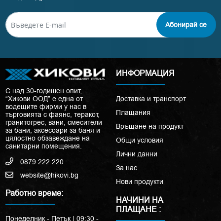
Абонирай се
ИНФОРМАЦИЯ
С над 30-годишен опит,
“Хикови ООД” е една от
Доставка и транспорт
водещите фирми у нас в
Плащания
търговията с фаянс, теракот,
гранитогрес, вани, смесители
Връщане на продукт
за бани, аксесоари за баня и
цялостно обзавеждане на
Общи условия
санитарни помещения.
Лични данни
0879 222 220
За нас
website@hikovi.bg
Нови продукти
Работно време:
НАЧИНИ НА
ПЛАЩАНЕ :
Понеделник - Петък | 09:30 -