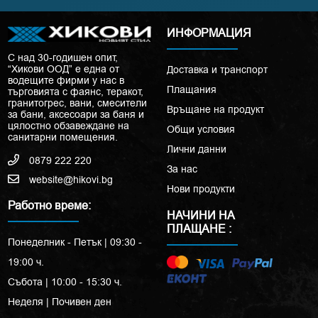
ИНФОРМАЦИЯ
С над 30-годишен опит,
“Хикови ООД” е една от
Доставка и транспорт
водещите фирми у нас в
Плащания
търговията с фаянс, теракот,
гранитогрес, вани, смесители
Връщане на продукт
за бани, аксесоари за баня и
цялостно обзавеждане на
Общи условия
санитарни помещения.
Лични данни
0879 222 220
За нас
website@hikovi.bg
Нови продукти
Работно време:
НАЧИНИ НА
ПЛАЩАНЕ :
Понеделник - Петък | 09:30 -
19:00 ч.
Събота | 10:00 - 15:30 ч.
Неделя | Почивен ден