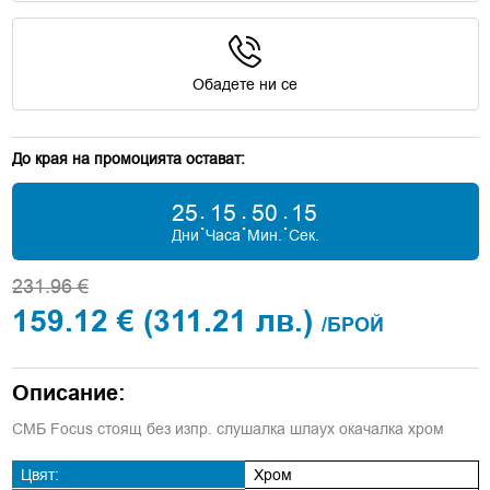
Обадете ни се
До края на промоцията остават:
25
15
50
13
:
:
:
Дни
Часа
Мин.
Сек.
231.96 €
159.12 €
(311.21 лв.)
/БРОЙ
Описание:
СМБ Focus стоящ без изпр. слушалка шлаух окачалка хром
Цвят:
Хром