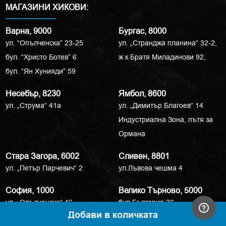
МАГАЗИНИ ХИКОВИ:
Варна, 9000
Бургас, 8000
ул. “Опълченска” 23-25
ул. „Странджа планина“ 32-2,
бул. “Христо Ботев” 6
ж к Братя Миладинови 92,
бул. “Ян Хунияди” 59
Несебър, 8230
Ямбол, 8600
ул. „Струма“ 41a
ул. „Димитър Благоев“ 14
Индустриална Зона, пътя за
Ормана
Стара Загора, 6002
Сливен, 8801
ул. „Петър Парчевич“ 2
ул.Лъвова чешма 4
София, 1000
Велико Търново, 5000
ул. „Опълченска“ 46
бул.България 36
Добави в количката
бул. „Симеоновско шосе“ 85-з