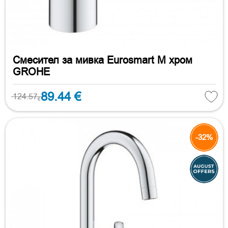
Смесител за мивка Eurosmart M хром
GROHE
89.44 €
124.57
€
-32%