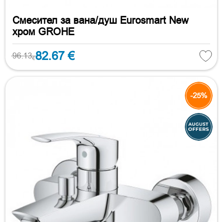
Смесител за вана/душ Eurosmart New
хром GROHE
82.67 €
96.13
€
-25%