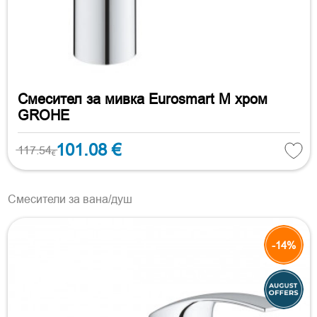
Смесител за мивка Eurosmart M хром
GROHE
101.08 €
117.54
€
Смесители за вана/душ
-14%