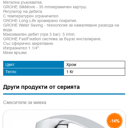
Метална ръкохватка.
GROHE SilkMove - 35 mmкерамичен картуш.
Регулатор на дебита.
С температурен ограничител.
GROHE Long-Life хромирано покритие.
GROHE Water Saving - технология за намаляване разхода на
вода.
Максимален дебит (при 3 bar): 5 l/min.
GROHE FastFixation система за бързо инсталиране.
Със сферично закрепване.
Изпразнител 1 1/4".
Меки връзки.
Цвят:
Хром
Тегло:
1 Кг
Други продукти от серията
Смесители за мивка
-14%