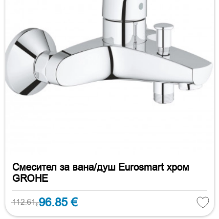
Смесител за вана/душ Eurosmart хром
GROHE
96.85 €
112.61
€