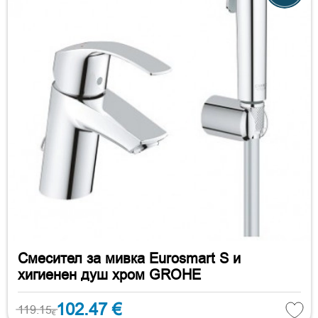
Смесител за мивка Eurosmart S и
хигиенен душ хром GROHE
102.47 €
119.15
€