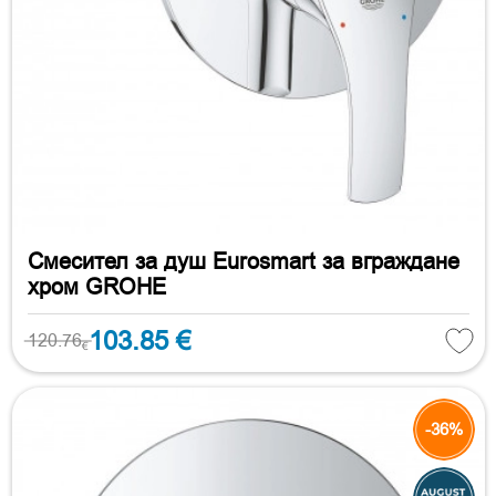
Смесител за душ Eurosmart за вграждане
хром GROHE
103.85 €
120.76
€
-36%