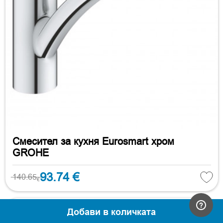
Смесител за кухня Eurosmart хром
GROHE
93.74 €
140.65
€
Добави в количката
-34%