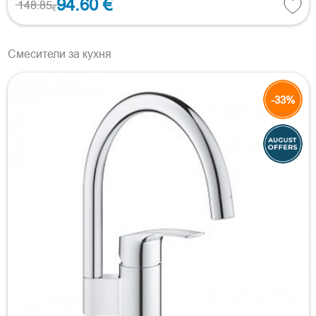
94.60 €
148.85
€
Смесители за кухня
-33%