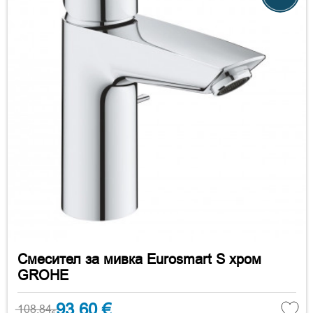
Смесител за мивка Eurosmart S хром
GROHE
93.60 €
108.84
€