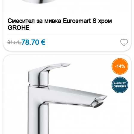
Смесител за мивка Eurosmart S хром
GROHE
78.70 €
91.51
€
-14%