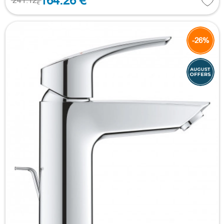
164.26 €
241.12
€
-26%