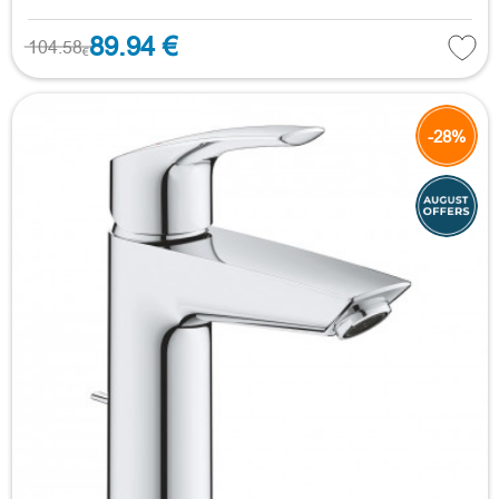
89.94 €
104.58
€
-28%