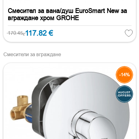
Смесител за вана/душ EuroSmart New за
вграждане хром GROHE
117.82 €
170.45
€
Смесители за вграждане
-14%