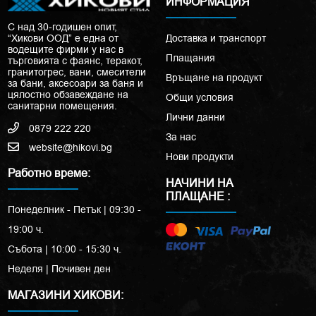
ИНФОРМАЦИЯ
С над 30-годишен опит,
“Хикови ООД” е една от
Доставка и транспорт
водещите фирми у нас в
Плащания
търговията с фаянс, теракот,
гранитогрес, вани, смесители
Връщане на продукт
за бани, аксесоари за баня и
цялостно обзавеждане на
Общи условия
санитарни помещения.
Лични данни
0879 222 220
За нас
website@hikovi.bg
Нови продукти
Работно време:
НАЧИНИ НА
ПЛАЩАНЕ :
Понеделник - Петък | 09:30 -
19:00 ч.
Събота | 10:00 - 15:30 ч.
Неделя | Почивен ден
МАГАЗИНИ ХИКОВИ: