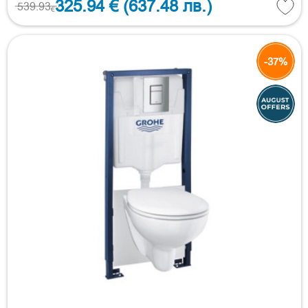
325.94 €
(637.48 лв.)
539.93
€
-37%