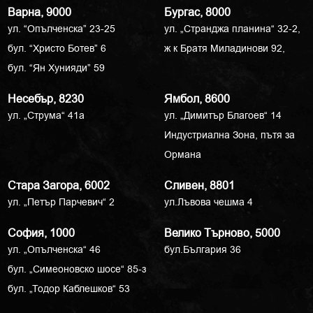
Варна, 9000
Бургас, 8000
ул. “Опълченска” 23-25
ул. „Странджа планина“ 32-2,
бул. “Христо Ботев” 6
ж к Братя Миладинови 92,
бул. “Ян Хунияди” 59
Несебър, 8230
Ямбол, 8600
ул. „Струма“ 41a
ул. „Димитър Благоев“ 14
Индустриална Зона, пътя за
Ормана
Стара Загора, 6002
Сливен, 8801
ул. „Петър Парчевич“ 2
ул.Лъвова чешма 4
София, 1000
Велико Търново, 5000
ул. „Опълченска“ 46
бул.България 36
бул. „Симеоновско шосе“ 85-з
бул. „Тодор Каблешков“ 53