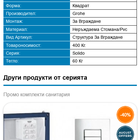
Форма:
Квадрат
Производител:
Grohe
Монтаж:
За Вграждане
Материал:
Неръждаема Стомана/Pvc
Вид Артикул:
Структура За Вграждане
Товароносимост:
400 Кг.
Серия:
Solido
Тегло:
60 Кг
Други продукти от серията
Промо комплекти санитария
-40%