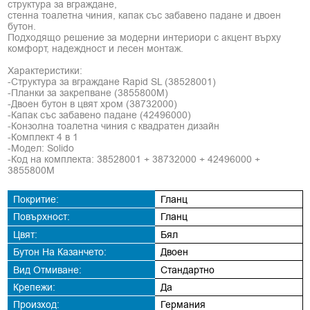
структура за вграждане,
стенна тоалетна чиния, капак със забавено падане и двоен
бутон.
Подходящо решение за модерни интериори с акцент върху
комфорт, надеждност и лесен монтаж.
Характеристики:
-Структура за вграждане Rapid SL (38528001)
-Планки за закрепване (3855800М)
-Двоен бутон в цвят хром (38732000)
-Капак със забавено падане (42496000)
-Конзолна тоалетна чиния с квадратен дизайн
-Комплект 4 в 1
-Модел: Solido
-Код на комплекта: 38528001 + 38732000 + 42496000 +
3855800М
Покритие:
Гланц
Повърхност:
Гланц
Цвят:
Бял
Бутон На Казанчето:
Двоен
Вид Отмиване:
Стандартно
Крепежи:
Да
Произход:
Германия