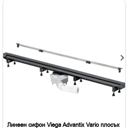
Линеен сифон Viega Advantix Vario плосък