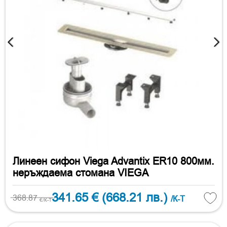
Линеен сифон Viega Advantix ER10 800мм.
неръждаема стомана VIEGA
341.65 €
(668.21 лв.)
368.87
/К-Т
€/К-Т