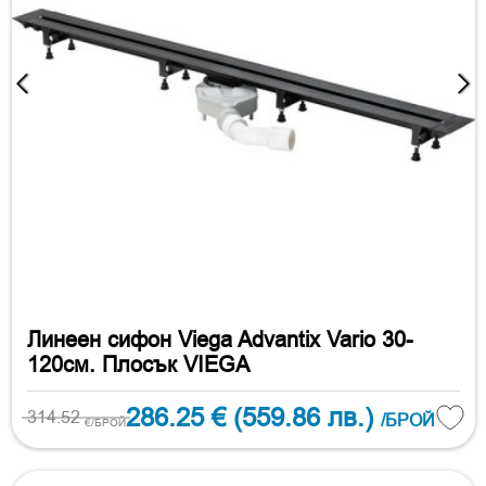
Линеен сифон Viega Advantix Vario 30-
120см. Плосък VIEGA
286.25 €
(559.86 лв.)
314.52
/БРОЙ
€/БРОЙ