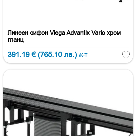
Линеен сифон Viega Advantix Vario хром
гланц
391.19 €
(765.10 лв.)
/К-Т