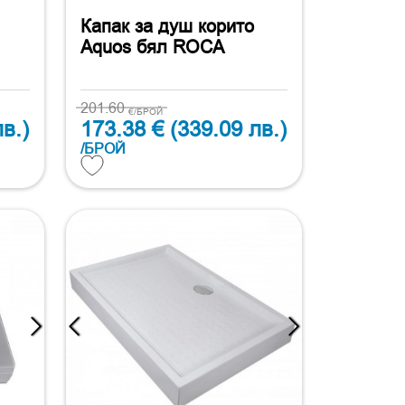
Капак за душ корито
Aquos бял ROCA
201.60
€/БРОЙ
в.)
173.38 €
(339.09 лв.)
/БРОЙ