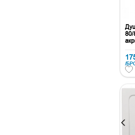
Душ
80/
акр
17
/БР