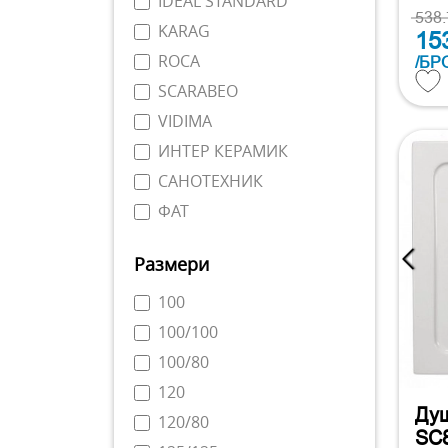
IDEAL STANDARD
538
KARAG
15
ROCA
/БР
SCARABEO
VIDIMA
ИНТЕР КЕРАМИК
САНОТЕХНИК
ФАТ
Размери
100
100/100
100/80
120
Душ
120/80
SC8