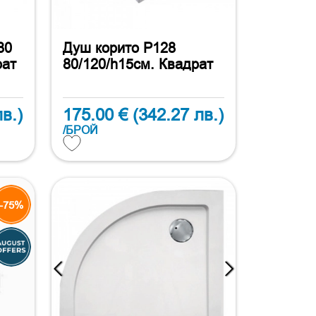
80
Душ корито P128
рат
80/120/h15см. Квадрат
в.)
175.00 €
(342.27 лв.)
/БРОЙ
-75%