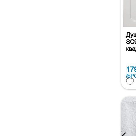
Душ
SC9
ква
17
/БР