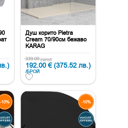
90
Душ корито Pietra
рат
Cream 70/90см бежаво
KARAG
339.00
€/БРОЙ
в.)
192.00 €
(375.52 лв.)
/БРОЙ
-10%
-10%