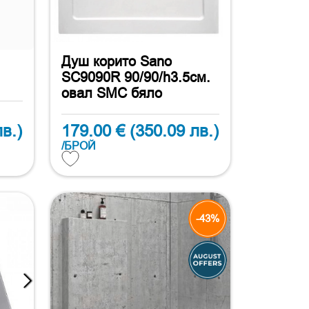
Душ корито Sano
SC9090R 90/90/h3.5см.
овал SMC бяло
в.)
179.00 €
(350.09 лв.)
/БРОЙ
-43%