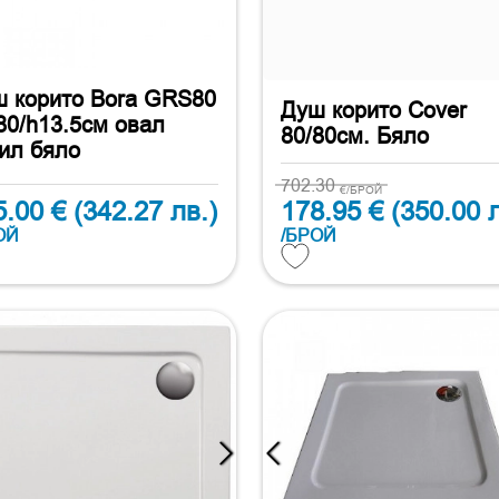
 корито Bora GRS80
Душ корито Cover
80/h13.5см овал
80/80см. Бяло
ил бяло
702.30
€/БРОЙ
5.00 €
(342.27 лв.)
178.95 €
(350.00 л
ОЙ
/БРОЙ