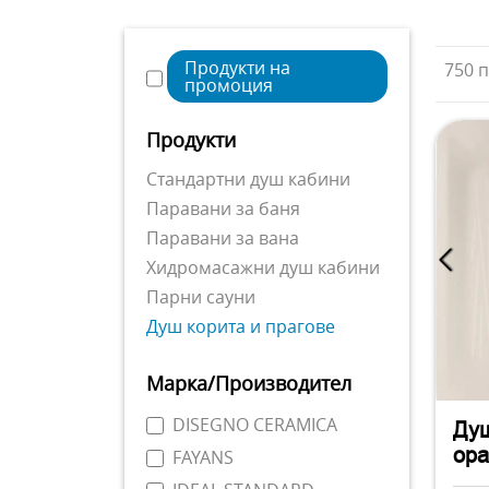
Продукти на
750 
промоция
Продукти
Стандартни душ кабини
Паравани за баня
Паравани за вана
Хидромасажни душ кабини
Парни сауни
Душ корита и прагове
Марка/Производител
DISEGNO CERAMICA
Душ
ор
FAYANS