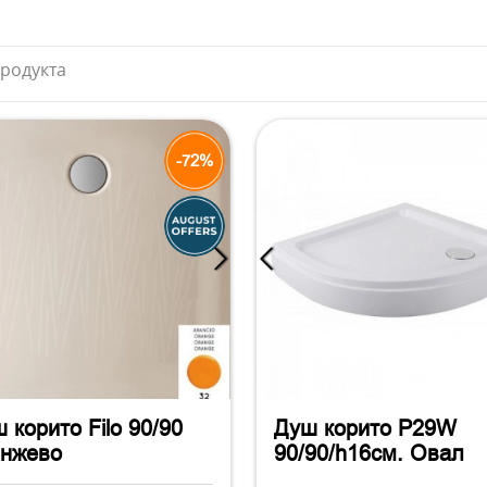
продукта
-72%
 корито Filo 90/90
Душ корито P29W
анжево
90/90/h16см. Овал