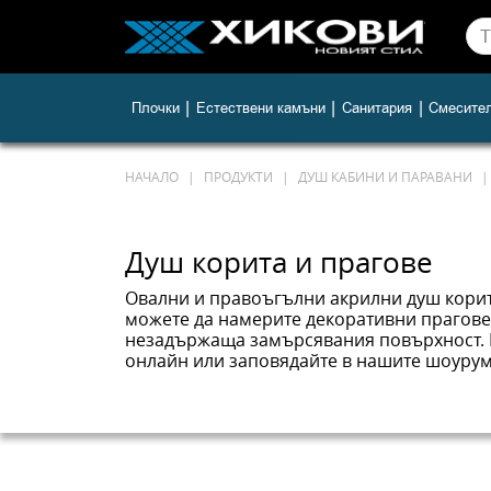
|
|
|
Плочки
Естествени камъни
Санитария
Смесите
НАЧАЛО
ПРОДУКТИ
ДУШ КАБИНИ И ПАРАВАНИ
Душ корита и прагове
Овални и правоъгълни акрилни душ корита
можете да намерите декоративни прагове
незадържаща замърсявания повърхност. Въ
онлайн или заповядайте в нашите шоуруми