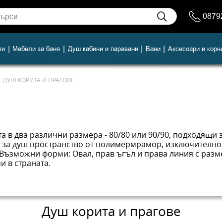
0879
|
|
|
|
ли
Мебели за баня
Душ кабини и паравани
Вани
Аксесоари и корн
ДУШ КОРИТА И ПРАГОВЕ
 в два различни размера - 80/80 или 90/90, подходящи з
 за душ пространство от полимермрамор, изключително 
зможни форми: Овал, прав ъгъл и права линия с размер
 в страната.
Душ корита и прагове