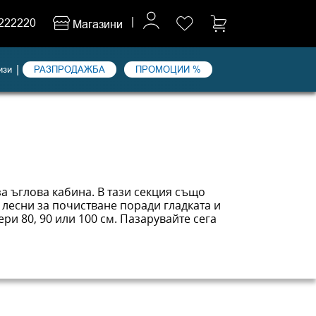
|
222220
Магазини
|
изи
РАЗПРОДАЖБА
ПРОМОЦИИ %
а ъглова кабина. В тази секция също
лесни за почистване поради гладката и
и 80, 90 или 100 см. Пазарувайте сега