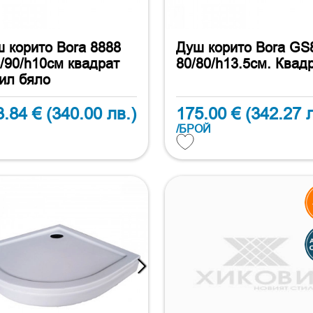
 корито Bora 8888
Душ корито Bora GS
/90/h10см квадрат
80/80/h13.5см. Квад
ил бяло
3.84 €
(340.00 лв.)
175.00 €
(342.27 л
/БРОЙ