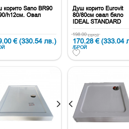
 корито Sano BR90
Душ корито Eurovit
90/h12см. Овал
80/80см овал бяло
IDEAL STANDARD
198.00
€/БРОЙ
9.00 €
(330.54 лв.)
170.28 €
(333.04 л
ОЙ
/БРОЙ