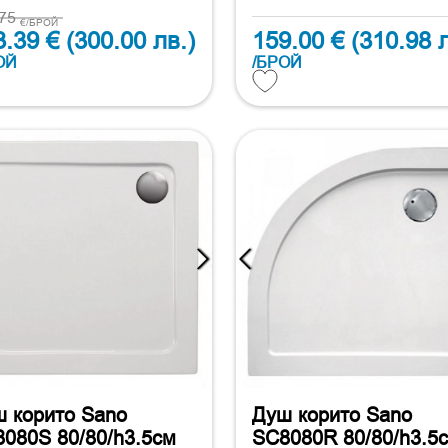
.75
€/БРОЙ
3.39 €
(300.00 лв.)
159.00 €
(310.98 л
ОЙ
/БРОЙ
 корито Sano
Душ корито Sano
080S 80/80/h3.5см
SC8080R 80/80/h3.5