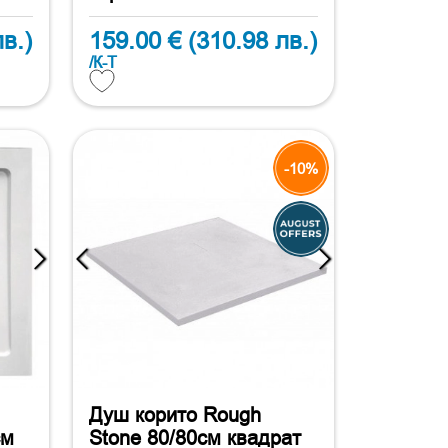
в.)
159.00 €
(310.98 лв.)
/К-Т
-10%
Душ корито Rough
см
Stone 80/80см квадрат