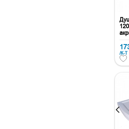
Душ
120
акр
17
/К-Т