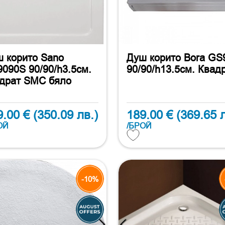
 корито Sano
Душ корито Bora GS
090S 90/90/h3.5см.
90/90/h13.5см. Квад
драт SMC бяло
9.00 €
(350.09 лв.)
189.00 €
(369.65 л
ОЙ
/БРОЙ
-10%