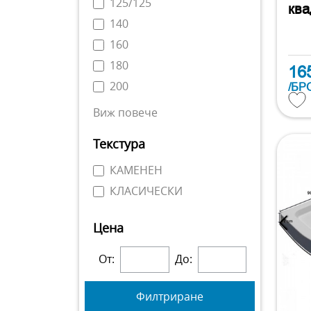
125/125
ква
140
160
180
16
200
/БР
Виж повече
Текстура
КАМЕНЕН
КЛАСИЧЕСКИ
Цена
От:
До:
Филтриране