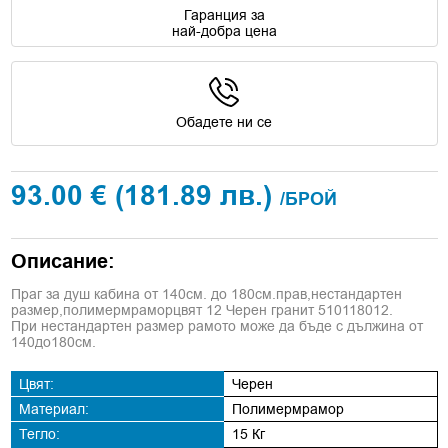
Гаранция за
най-добра цена
Обадете ни се
93.00 €
(181.89 лв.)
/БРОЙ
Описание:
Праг за душ кабина от 140см. до 180см.прав,нестандартен
размер,полимермраморцвят 12 Черен гранит 510118012.
При нестандартен размер рамото може да бъде с дължина от
140до180см.
Цвят:
Черен
Материал:
Полимермрамор
Тегло:
15 Кг