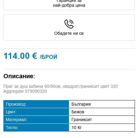
Гаранция за
най-добра цена
Обадете ни се
114.00 €
/БРОЙ
Описание:
Праг за душ кабина 90/90см.,квадрат,граниксит цвят 320
Aggregate 579090320
Произход:
България
Цвят:
Бежов
Материал:
Граниксит
Тегло:
10 Кг