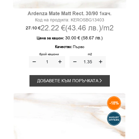
Ardenza Mate Matt Rect. 30/90 1кач.
Код на продукта:
KEROSBG13403
22.22 €
(43.46 лв.)
/m2
27.10 €
30.00 €
(58.67 лв.)
Цена за кашон:
Качество:
Първо
брой кашони
m2
ДОБАВЕТЕ КЪМ ПОРЪЧКАТА
-18%