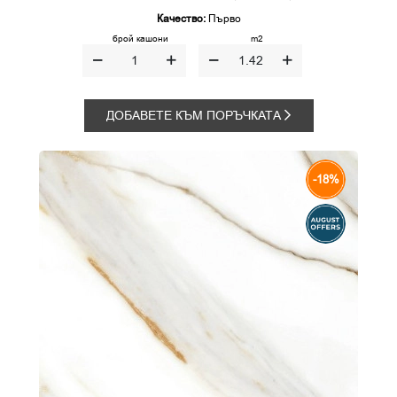
Качество:
Първо
брой кашони
m2
ДОБАВЕТЕ КЪМ ПОРЪЧКАТА
-18%