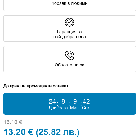
Добави в любими
Гаранция за
най-добра цена
Обадете ни се
До края на промоцията остават:
24
8
9
41
:
:
:
Дни
Часа
Мин.
Сек.
16.10 €
13.20 €
(25.82 лв.)