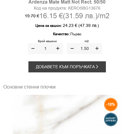
Ardenza Mate Matt Not Rect. 50/50
Код на продукта:
KEROSBG13676
16.15 €
(31.59 лв.)
/m2
19.70 €
24.23 €
(47.39 лв.)
Цена за кашон:
Качество:
Първо
брой кашони
m2
ДОБАВЕТЕ КЪМ ПОРЪЧКАТА
Основни стенни плочки
-18%