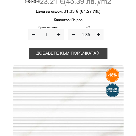
23.21 €
(45.39 лв.)
/m2
28.30 €
31.33 €
(61.27 лв.)
Цена за кашон:
Качество:
Първо
брой кашони
m2
ДОБАВЕТЕ КЪМ ПОРЪЧКАТА
-18%