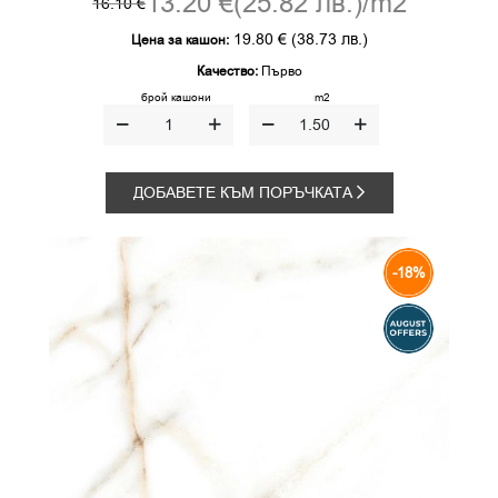
13.20 €
(25.82 лв.)
/m2
16.10 €
19.80 €
(38.73 лв.)
Цена за кашон:
Качество:
Първо
брой кашони
m2
ДОБАВЕТЕ КЪМ ПОРЪЧКАТА
-18%