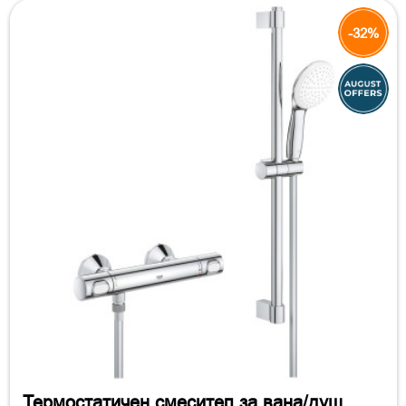
-32%
Термостатичен смесител за вана/душ