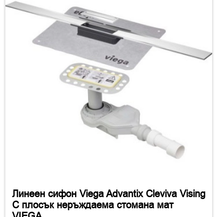
Линеен сифон Viega Advantix Cleviva Vising
C плосък неръждаема стомана мат
VIEGA