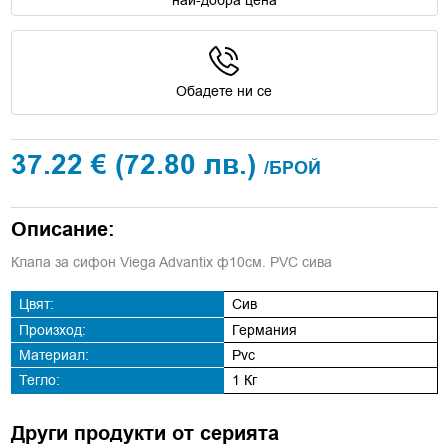
Обадете ни се
37.22 €
(72.80 лв.)
/БРОЙ
Описание:
Клапа за сифон Viega Advantix ф10см. PVC сива
Цвят:
Сив
Произход:
Германия
Материал:
Pvc
Тегло:
1 Кг
Други продукти от серията