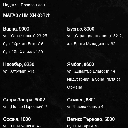
Неделя | Почивен ден
МАГАЗИНИ ХИКОВИ:
Варна, 9000
Бургас, 8000
ул. “Опълченска” 23-25
ул. „Странджа планина“ 32-2,
бул. “Христо Ботев” 6
ж к Братя Миладинови 92,
бул. “Ян Хунияди” 59
Несебър, 8230
Ямбол, 8600
ул. „Струма“ 41a
ул. „Димитър Благоев“ 14
Индустриална Зона, пътя за
Ормана
Стара Загора, 6002
Сливен, 8801
ул. „Петър Парчевич“ 2
ул.Лъвова чешма 4
София, 1000
Велико Търново, 5000
ул. „Опълченска“ 46
бул.България 36