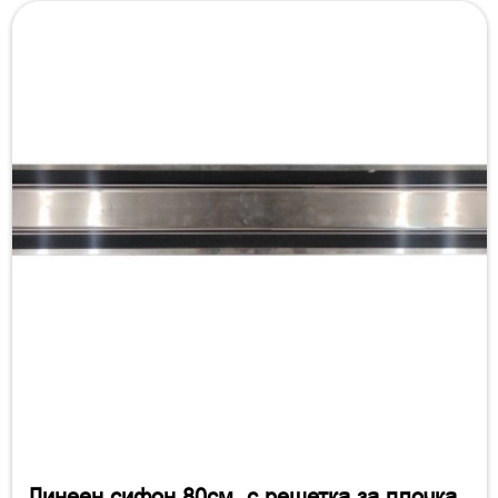
Линеен сифон 80см. с решетка за плочка