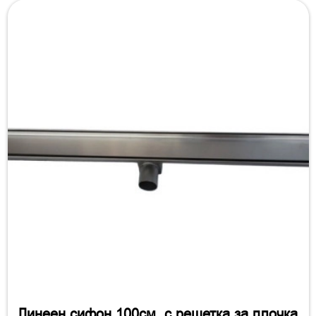
Линеен сифон 100см. с решетка за плочка