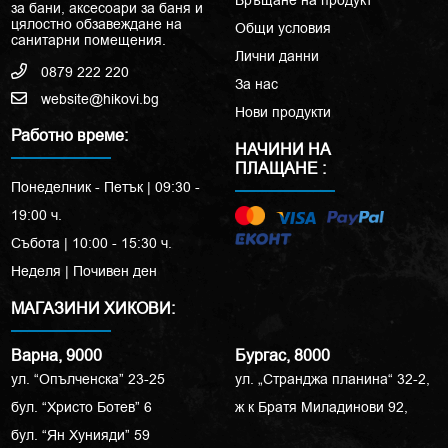
Връщане на продукт
за бани, аксесоари за баня и
цялостно обзавеждане на
Общи условия
санитарни помещения.
Лични данни
0879 222 220
За нас
website@hikovi.bg
Нови продукти
Работно време:
НАЧИНИ НА
ПЛАЩАНЕ :
Понеделник - Петък | 09:30 -
19:00 ч.
Събота | 10:00 - 15:30 ч.
Неделя | Почивен ден
МАГАЗИНИ ХИКОВИ:
Варна, 9000
Бургас, 8000
ул. “Опълченска” 23-25
ул. „Странджа планина“ 32-2,
бул. “Христо Ботев” 6
ж к Братя Миладинови 92,
бул. “Ян Хунияди” 59