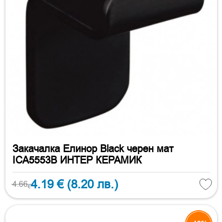
Закачалка Елинор Black черен мат
ICA5553B ИНТЕР КЕРАМИК
4.19 €
(8.20 лв.)
4.66
€