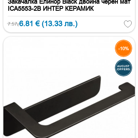
Закачалка Елинор Black двойна черен мат
ICA5553-2B ИНТЕР КЕРАМИК
6.81 €
(13.33 лв.)
7.57
€
-10%