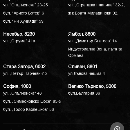
ул. “Опълченска” 23-25
ул. „Странджа планина“ 32-2,
бул. “Христо Ботев” 6
ж к Братя Миладинови 92,
бул. “Ян Хунияди” 59
Несебър, 8230
Ямбол, 8600
ул. „Струма“ 41a
ул. „Димитър Благоев“ 14
Индустриална Зона, пътя за
Ормана
Стара Загора, 6002
Сливен, 8801
ул. „Петър Парчевич“ 2
ул.Лъвова чешма 4
София, 1000
Велико Търново, 5000
ул. „Опълченска“ 46
бул.България 36
бул. „Симеоновско шосе“ 85-з
бул. „Тодор Каблешков“ 53