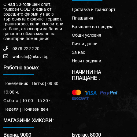
С над 30-годишен опит,
“Хикови ООД” е една от
Доставка и транспорт
водещите фирми у нас в
Плащания
търговията с фаянс, теракот,
гранитогрес, вани, смесители
Връщане на продукт
за бани, аксесоари за баня и
цялостно обзавеждане на
Общи условия
санитарни помещения.
Лични данни
0879 222 220
За нас
website@hikovi.bg
Нови продукти
Работно време:
НАЧИНИ НА
ПЛАЩАНЕ :
Понеделник - Петък | 09:30 -
19:00 ч.
Събота | 10:00 - 15:30 ч.
Неделя | Почивен ден
МАГАЗИНИ ХИКОВИ:
Варна, 9000
Бургас, 8000